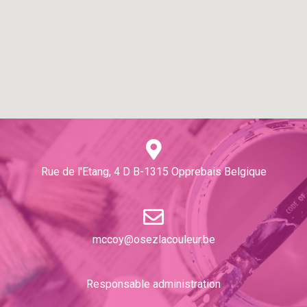
Rue de l'Etang, 4 D B-1315 Opprebais Belgique
mccoy@osezlacouleur.be
Responsable administration