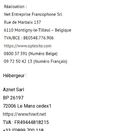
Hébergeur :
Aznet Sarl
BP 26197
72006 Le Mans cedex1
https://www.hiwit.net
TVA : FR49444818215
+33 (0)899 700 118