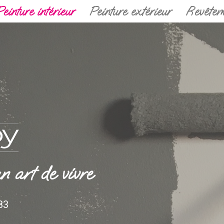
Peinture intérieur
Peinture extérieur
Revêtem
n art de vivre
83